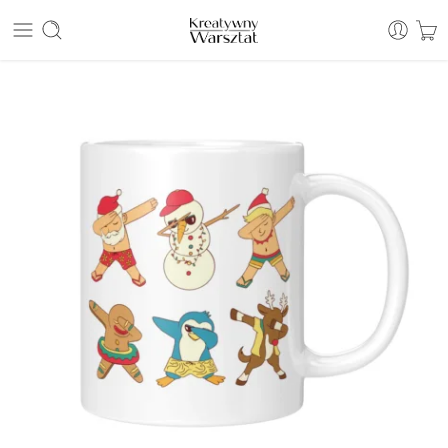
E: sklep@kreatywnywarsztat.pl | T: +48 530 933 786