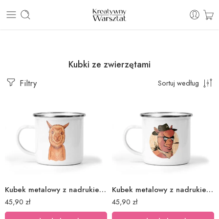
E: sklep@kreatywnywarsztat.pl | T: +48 530 933 786
Kubki ze zwierzętami
Filtry
Sortuj według
Kubek metalowy z nadrukiem alpaka
Kubek metalowy z nadrukiem alpaka kowboj
45,90
zł
45,90
zł