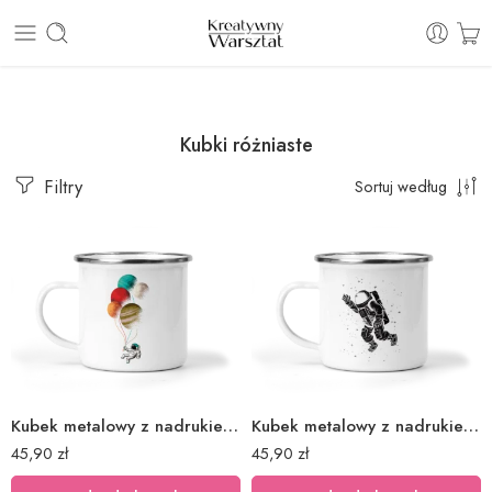
E: sklep@kreatywnywarsztat.pl | T: +48 530 933 786
Kubki różniaste
Filtry
Sortuj według
Kubek metalowy z nadrukiem astronauta balony
Kubek metalowy z nadrukiem astronauta gwiazdy
45,90
zł
45,90
zł