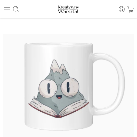
E: sklep@kreatywnywarsztat.pl | T: +48 530 933 786