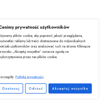
Cenimy prywatność użytkowników
Używamy plików cookie, aby poprawić jakość przeglądania,
wyświetlać reklamy lub treści dostosowane do indywidualnych
potrzeb użytkowników oraz analizować ruch na stronie. Kliknięcie
ów i dekoracji, oferując szeroki zakres usług, od unikalnych
przycisku „Akceptuj wszystkie” oznacza zgodę na
 nadać swoim przedmiotom osobisty charakter i wyróżnić się
wykorzystywanie przez nas plików cookie.
 nam zagwarantować wytrzymałość i ostrość każdego nadruku.
ztałcić zwyczajne w nadzwyczajne.
Szczegóły:
Polityka prywatności
AQ
Nasze marki
Kontakt
Dostosuj
Odrzuć
Akceptuj wszystko