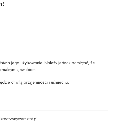
m:
.
twia jego użytkowanie. Należy jednak pamiętać, że
ormalnym zjawiskiem.
dzie chwilą przyjemności i uśmiechu.
kreatywnywarsztat.pl