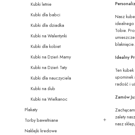
Personal
Kubki letnie
Kubki dla babci
Nasz kube
idealnego 
Kubki dla dziadka
Tobie. Pr
Kubki na Walentynki
umieszczen
blaknięcie.
Kubki dla kobiet
Kubki na Dzień Mamy
Idealny P
Kubki na Dzień Taty
Ten kubek 
upominek 
Kubki dla nauczyciela
radość i 
Kubki na ślub
Zamów Już
Kubki na Wielkanoc
Plakaty
Zachęcamy 
zalety na
Torby bawełniane
nasz sklep
Naklejki kredowe