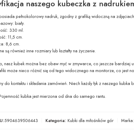
fikacja naszego kubeczka z nadrukie
posiada pełnokolorowy nadruk, zgodny z grafiką widoczną na zdjęciach
azowy: biały.
ość: 330 ml.
ść: 11,5 cm.
ca: 8,6 cm.
e są również inne rozmiary lub kształty na życzenie.
, nasz kubek można bez obaw myć w zmywarce, co jeszcze bardziej uła
fiki może nieco różnić się od tego widocznego na monitorze, co jest n
 do kontaktu i składania zamówień. Niech każdy łyk z naszego kubka bę
jemność kubka jest mierzona od dna do samego rantu.
U:
5904639506443
Kategoria:
Kubki dla miłośników gór
Marka: