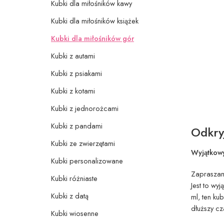
Kubki dla miłośników kawy
Kubki dla miłośników książek
Kubki dla miłośników gór
Kubki z autami
Kubki z psiakami
Kubki z kotami
Kubki z jednorożcami
Kubki z pandami
Odkry
Kubki ze zwierzętami
Wyjątkowy
Kubki personalizowane
Zapraszam
Kubki różniaste
Jest to wy
Kubki z datą
ml, ten ku
dłuższy cz
Kubki wiosenne