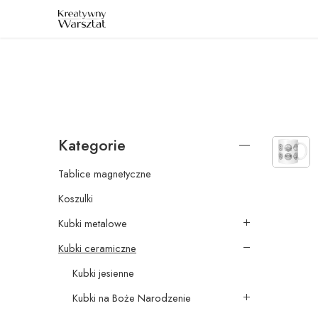
E: sklep@kreatywnywarsztat.pl | T: +48 530 933 786
Kategorie
Tablice magnetyczne
Koszulki
Kubki metalowe
Kubki ceramiczne
Kubki jesienne
Kubki na Boże Narodzenie