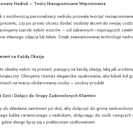
izowany Nadruk – Twórz Niezapomniane Wspomnienia
k z możliwością personalizacji nadruku pozwala tworzyć niezapomniane
prezentu, czy po prostu chcesz dodać osobisty akcent do swojej codzie
oponujemy szeroki wybór wzorów – od zabawnych i inspirujących cytató
ia własnego zdjęcia lub tekstu. Dzięki zaawansowanej technologii nadr
rezent na Każdą Okazję
to idealny wybór na prezent, pasujący na każdą okazję, taką jak urodziny
świąteczny. Oferujemy również eleganckie opakowanie, aby kubek był g
uśmiech na twarzy obdarowanej osoby – osobny produkt.
 Dziś i Dołącz do Grupy Zadowolonych Klientów
do składania zamówień już dziś, aby dołączyć do grona zadowolonych kl
szego kubka ceramicznego z nadrukiem, dołączając do osób ceniących 
, gdzie design łączy się z praktycznym użytkowaniem.