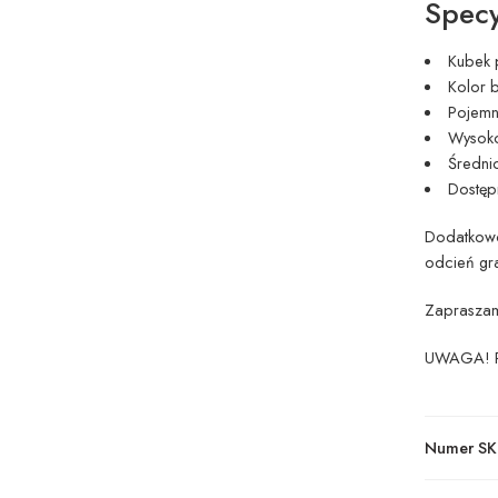
Specy
Kubek 
Kolor b
Pojemn
Wysoko
Średni
Dostępn
Dodatkowo
odcień gra
Zapraszamy
UWAGA! Po
Numer SK