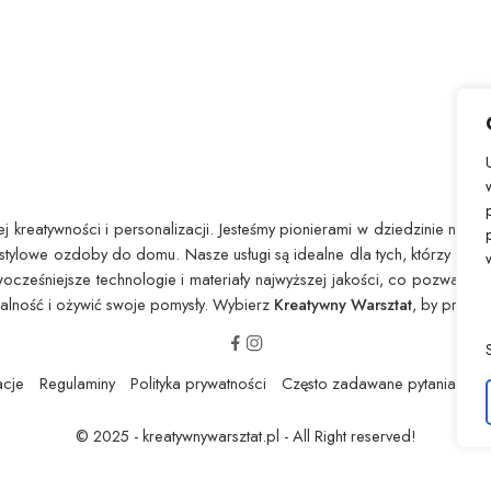
 kreatywności i personalizacji. Jesteśmy pionierami w dziedzinie nadruk
stylowe ozdoby do domu. Nasze usługi są idealne dla tych, którzy chcą
owocześniejsze technologie i materiały najwyższej jakości, co pozwala
ualność i ożywić swoje pomysły. Wybierz
Kreatywny Warsztat
, by przeks
acje
Regulaminy
Polityka prywatności
Często zadawane pytania / F
© 2025 - kreatywnywarsztat.pl - All Right reserved!