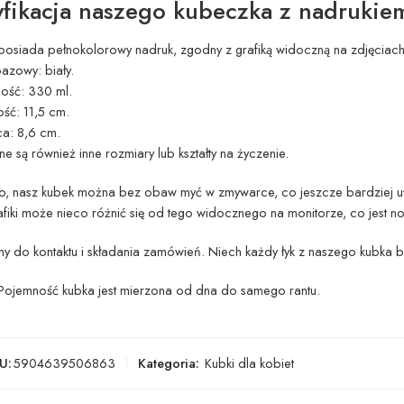
fikacja naszego kubeczka z nadrukie
posiada pełnokolorowy nadruk, zgodny z grafiką widoczną na zdjęciach
azowy: biały.
ość: 330 ml.
ść: 11,5 cm.
ca: 8,6 cm.
e są również inne rozmiary lub kształty na życzenie.
, nasz kubek można bez obaw myć w zmywarce, co jeszcze bardziej uła
fiki może nieco różnić się od tego widocznego na monitorze, co jest n
 do kontaktu i składania zamówień. Niech każdy łyk z naszego kubka bę
jemność kubka jest mierzona od dna do samego rantu.
U:
5904639506863
Kategoria:
Kubki dla kobiet