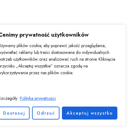
Cenimy prywatność użytkowników
Używamy plików cookie, aby poprawić jakość przeglądania,
wyświetlać reklamy lub treści dostosowane do indywidualnych
potrzeb użytkowników oraz analizować ruch na stronie. Kliknięcie
ów i dekoracji, oferując szeroki zakres usług, od unikalnych
przycisku „Akceptuj wszystkie” oznacza zgodę na
 nadać swoim przedmiotom osobisty charakter i wyróżnić się
wykorzystywanie przez nas plików cookie.
 nam zagwarantować wytrzymałość i ostrość każdego nadruku.
ztałcić zwyczajne w nadzwyczajne.
Szczegóły:
Polityka prywatności
AQ
Nasze marki
Kontakt
Dostosuj
Odrzuć
Akceptuj wszystko