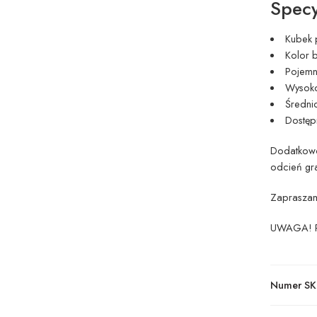
Specy
Kubek 
Kolor b
Pojemn
Wysoko
Średni
Dostępn
Dodatkowo
odcień gra
Zapraszamy
UWAGA! Po
Numer SK