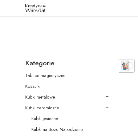
E: sklep@kreatywnywarsztat.pl | T: +48 530 933 786
Kategorie
Tablice magnetyczne
Koszulki
Kubki metalowe
Kubki ceramiczne
Kubki jesienne
Kubki na Boże Narodzenie