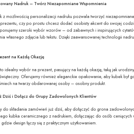
izowany Nadruk – Twórz Niezapomniane Wspomnienia
k z możliwością personalizacji nadruku pozwala tworzyć niezapomniane
prezentu, czy po prostu chcesz dodać osobisty akcent do swojej codzie
oponujemy szeroki wybór wzorów – od zabawnych i inspirujących cytató
ia własnego zdjęcia lub tekstu. Dzięki zaawansowanej technologii nadr
rezent na Każdą Okazję
to idealny wybór na prezent, pasujący na każdą okazję, taką jak urodziny
świąteczny. Oferujemy również eleganckie opakowanie, aby kubek był g
uśmiech na twarzy obdarowanej osoby – osobny produkt.
 Dziś i Dołącz do Grupy Zadowolonych Klientów
do składania zamówień już dziś, aby dołączyć do grona zadowolonych kl
szego kubka ceramicznego z nadrukiem, dołączając do osób ceniących 
, gdzie design łączy się z praktycznym użytkowaniem.