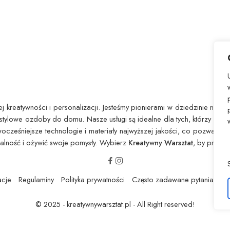
 kreatywności i personalizacji. Jesteśmy pionierami w dziedzinie nadruk
stylowe ozdoby do domu. Nasze usługi są idealne dla tych, którzy chcą
owocześniejsze technologie i materiały najwyższej jakości, co pozwala
ualność i ożywić swoje pomysły. Wybierz
Kreatywny Warsztat
, by przeks
acje
Regulaminy
Polityka prywatności
Często zadawane pytania / F
© 2025 - kreatywnywarsztat.pl - All Right reserved!