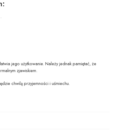
m:
.
twia jego użytkowanie. Należy jednak pamiętać, że
ormalnym zjawiskiem.
dzie chwilą przyjemności i uśmiechu.