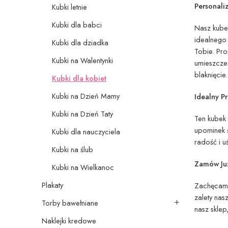
Personal
Kubki letnie
Kubki dla babci
Nasz kube
idealnego 
Kubki dla dziadka
Tobie. Pr
Kubki na Walentynki
umieszczen
blaknięcie.
Kubki dla kobiet
Kubki na Dzień Mamy
Idealny P
Kubki na Dzień Taty
Ten kubek 
upominek 
Kubki dla nauczyciela
radość i 
Kubki na ślub
Zamów Już
Kubki na Wielkanoc
Plakaty
Zachęcamy 
zalety na
Torby bawełniane
nasz sklep
Naklejki kredowe