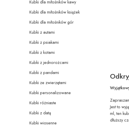
Kubki dla miłośników kawy
Kubki dla miłośników książek
Kubki dla miłośników gór
Kubki z autami
Kubki z psiakami
Kubki z kotami
Kubki z jednorożcami
Kubki z pandami
Odkry
Kubki ze zwierzętami
Wyjątkowy
Kubki personalizowane
Zapraszam
Kubki różniaste
Jest to wy
Kubki z datą
ml, ten ku
dłuższy cz
Kubki wiosenne