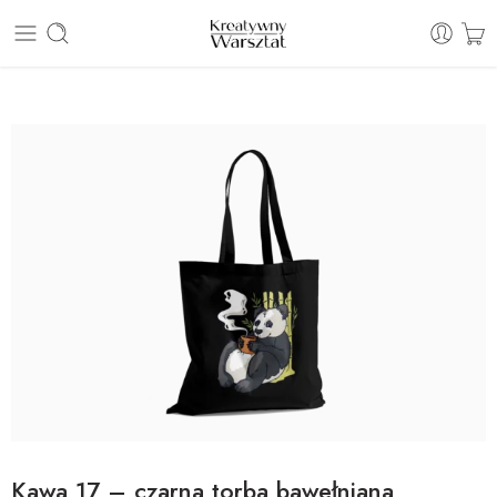
E: sklep@kreatywnywarsztat.pl | T: +48 530 933 786
Kawa 17 – czarna torba bawełniana