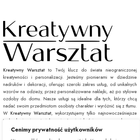
Kreatywny Warsztat
to Twój klucz do świata nieograniczonej
kreatywności i personalizacji. Jesteśmy pionierami w dziedzinie
nadruków i dekoracji, oferując szeroki zakres usług, od unikalnych
wzorów na odzieży, przez personalizowane naklejki, aż po stylowe
ozdoby do domu. Nasze usługi są idealne dla tych, którzy chcą
nadać swoim przedmiotom osobisty charakter i wyróżnić się z tłumu.
W
Kreatywny Warsztat
, wykorzystujemy tylko najnowocześniejsze
technologie i materiały najwyższej jakości, co pozwala nam
zagwarantować wytrzymałość i ostrość każdego nadruku. Dajemy Ci
Cenimy prywatność użytkowników
narzędzia, byś mógł łatwo wyrazić swoją indywidualność i ożywić