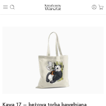
E: sklep@kreatywnywarsztat.pl | T: +48 530 933 786
Kawa 17 – beżowa torba bawełniana