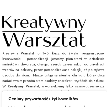
Kreatywny Warsztat
to Twój klucz do świata nieograniczonej
kreatywności i personalizacji. Jesteśmy pionierami w dziedzinie
nadruków i dekoracji, oferując szeroki zakres usług, od unikalnych
wzorów na odzieży, przez personalizowane naklejki, aż po stylowe
ozdoby do domu. Nasze usługi są idealne dla tych, którzy chcą
nadać swoim przedmiotom osobisty charakter i wyróżnić się z tłumu.
W
Kreatywny Warsztat
, wykorzystujemy tylko najnowocześniejsze
technologie i materiały najwyższej jakości, co pozwala nam
zagwarantować wytrzymałość i ostrość każdego nadruku. Dajemy Ci
Cenimy prywatność użytkowników
narzędzia, byś mógł łatwo wyrazić swoją indywidualność i ożywić