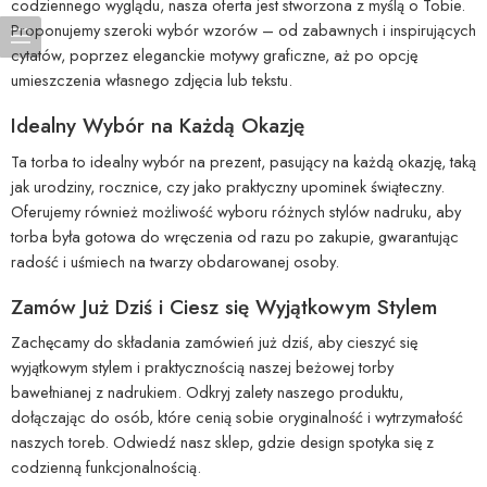
codziennego wyglądu, nasza oferta jest stworzona z myślą o Tobie.
Proponujemy szeroki wybór wzorów – od zabawnych i inspirujących
cytatów, poprzez eleganckie motywy graficzne, aż po opcję
umieszczenia własnego zdjęcia lub tekstu.
Idealny Wybór na Każdą Okazję
Ta torba to idealny wybór na prezent, pasujący na każdą okazję, taką
jak urodziny, rocznice, czy jako praktyczny upominek świąteczny.
Oferujemy również możliwość wyboru różnych stylów nadruku, aby
torba była gotowa do wręczenia od razu po zakupie, gwarantując
radość i uśmiech na twarzy obdarowanej osoby.
Zamów Już Dziś i Ciesz się Wyjątkowym Stylem
Zachęcamy do składania zamówień już dziś, aby cieszyć się
wyjątkowym stylem i praktycznością naszej beżowej torby
bawełnianej z nadrukiem. Odkryj zalety naszego produktu,
dołączając do osób, które cenią sobie oryginalność i wytrzymałość
naszych toreb. Odwiedź nasz sklep, gdzie design spotyka się z
codzienną funkcjonalnością.