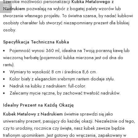
Szerokie możliwości personalizacji
Kubka Metalowego z
Nadrukiem
pozwalają na wybór z bogatej palety wzorów lub
stworzenie własnego projektu. To świetna szansa, by nadać kubkowi
osobisty charakter lub stworzyć niezapomniany prezent dla bliskiej
osoby.
Specyfikacja Techniczna Kubka
Pojemność wynosi 360 ml, idealna na Twoją poranną kawę lub
wieczorną herbatę (pojemność kubka mierzona jest od dna do
rantu).
Wymiary to wysokość 8 cm i średnica 8,6 cm.
Kolor biały z eleganckim srebrnym rantem dodaje stylu.
Nadruk na kubku z nadrukiem: full-color.
Zalecamy mycie ręczne, by zachować trwałość nadruków.
Idealny Prezent na Każdą Okazję
Kubek Metalowy z Nadrukiem
świetnie sprawdzi się jako
uniwersalny prezent, pasujący do każdej okazji. Niezależnie od tego,
czy to urodziny, rocznica czy święta, nasz kubek zawsze będzie
trafionym upominkiem. Jest gotowy do wręczenia, zapakowany w