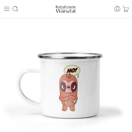
E: sklep@kreatywnywarsztat.pl | T: +48 530 933 786