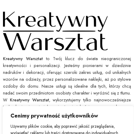
Kreatywny Warsztat
to Twój klucz do świata nieograniczonej
kreatywności i personalizacji. Jesteśmy pionierami w dziedzinie
nadruków i dekoracji, oferując szeroki zakres usług, od unikalnych
wzorów na odzieży, przez personalizowane naklejki, aż po stylowe
ozdoby do domu. Nasze usługi są idealne dla tych, którzy chcą
nadać swoim przedmiotom osobisty charakter i wyróżnić się z tłumu.
W
Kreatywny Warsztat
, wykorzystujemy tylko najnowocześniejsze
technologie i materiały najwyższej jakości, co pozwala nam
zagwarantować wytrzymałość i ostrość każdego nadruku. Dajemy Ci
Cenimy prywatność użytkowników
narzędzia, byś mógł łatwo wyrazić swoją indywidualność i ożywić
Używamy plików cookie, aby poprawić jakość przeglądania,
swoje pomysły. Wybierz
Kreatywny Warsztat
, by przekształcić
wyświetlać reklamy lub treści dostosowane do indywidualnych