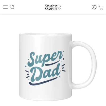
E: sklep@kreatywnywarsztat.pl | T: +48 530 933 786