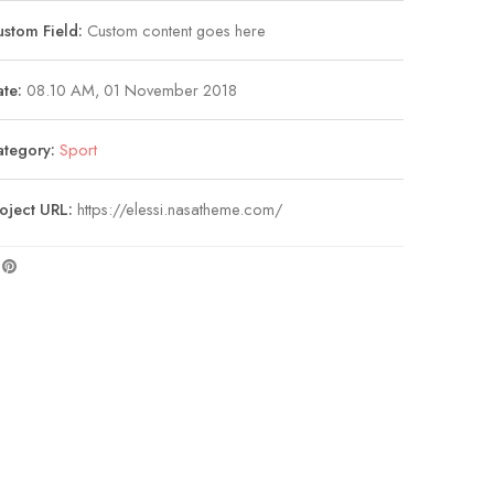
stom Field:
Custom content goes here
te:
08.10 AM, 01 November 2018
ategory:
Sport
oject URL:
https://elessi.nasatheme.com/