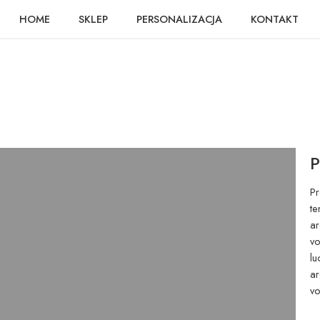
HOME
SKLEP
PERSONALIZACJA
KONTAKT
P
Pr
te
ar
vo
lu
ar
vo