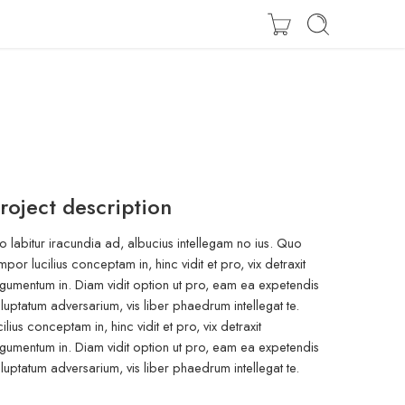
Zaloguj się / Zarejestruj się
roject description
o labitur iracundia ad, albucius intellegam no ius. Quo
mpor lucilius conceptam in, hinc vidit et pro, vix detraxit
gumentum in. Diam vidit option ut pro, eam ea expetendis
luptatum adversarium, vis liber phaedrum intellegat te.
cilius conceptam in, hinc vidit et pro, vix detraxit
gumentum in. Diam vidit option ut pro, eam ea expetendis
luptatum adversarium, vis liber phaedrum intellegat te.