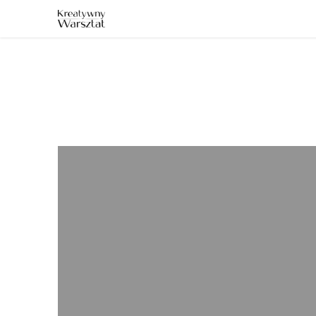
E: sklep@kreatywnywarsztat.pl | T: +48 530 933 786