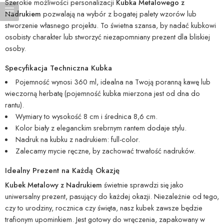
Szerokie możliwości personalizacji
Kubka Metalowego z
Nadrukiem
pozwalają na wybór z bogatej palety wzorów lub
stworzenie własnego projektu. To świetna szansa, by nadać kubkowi
osobisty charakter lub stworzyć niezapomniany prezent dla bliskiej
osoby.
Specyfikacja Techniczna Kubka
Pojemność wynosi 360 ml, idealna na Twoją poranną kawę lub
wieczorną herbatę (pojemność kubka mierzona jest od dna do
rantu).
Wymiary to wysokość 8 cm i średnica 8,6 cm.
Kolor biały z eleganckim srebrnym rantem dodaje stylu.
Nadruk na kubku z nadrukiem: full-color.
Zalecamy mycie ręczne, by zachować trwałość nadruków.
Idealny Prezent na Każdą Okazję
Kubek Metalowy z Nadrukiem
świetnie sprawdzi się jako
uniwersalny prezent, pasujący do każdej okazji. Niezależnie od tego,
czy to urodziny, rocznica czy święta, nasz kubek zawsze będzie
trafionym upominkiem. Jest gotowy do wręczenia, zapakowany w