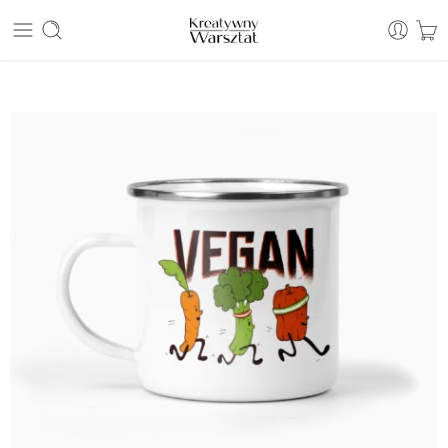
E: sklep@kreatywnywarsztat.pl | T: +48 530 933 786