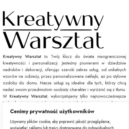
Kreatywny Warsztat
to Twój klucz do świata nieograniczonej
kreatywności i personalizacji. Jesteśmy pionierami w dziedzinie
nadruków i dekoracji, oferując szeroki zakres usług, od unikalnych
wzorów na odzieży, przez personalizowane naklejki, aż po stylowe
ozdoby do domu. Nasze usługi są idealne dla tych, którzy chcą
nadać swoim przedmiotom osobisty charakter i wyróżnić się z tłumu.
W
Kreatywny Warsztat
, wykorzystujemy tylko najnowocześniejsze
technologie i materiały najwyższej jakości, co pozwala nam
zagwarantować wytrzymałość i ostrość każdego nadruku. Dajemy Ci
Cenimy prywatność użytkowników
narzędzia, byś mógł łatwo wyrazić swoją indywidualność i ożywić
Używamy plików cookie, aby poprawić jakość przeglądania,
swoje pomysły. Wybierz
Kreatywny Warsztat
, by przekształcić
wyświetlać reklamy lub treści dostosowane do indywidualnych