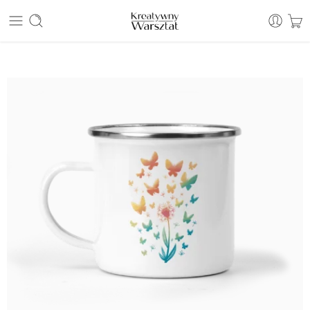
E: sklep@kreatywnywarsztat.pl | T: +48 530 933 786