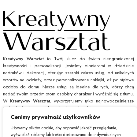
Kreatywny Warsztat
to Twój klucz do świata nieograniczonej
kreatywności i personalizacji. Jesteśmy pionierami w dziedzinie
nadruków i dekoracji, oferując szeroki zakres usług, od unikalnych
wzorów na odzieży, przez personalizowane naklejki, aż po stylowe
ozdoby do domu. Nasze usługi są idealne dla tych, którzy chcą
nadać swoim przedmiotom osobisty charakter i wyróżnić się z tłumu.
W
Kreatywny Warsztat
, wykorzystujemy tylko najnowocześniejsze
technologie i materiały najwyższej jakości, co pozwala nam
zagwarantować wytrzymałość i ostrość każdego nadruku. Dajemy Ci
Cenimy prywatność użytkowników
narzędzia, byś mógł łatwo wyrazić swoją indywidualność i ożywić
Używamy plików cookie, aby poprawić jakość przeglądania,
swoje pomysły. Wybierz
Kreatywny Warsztat
, by przekształcić
wyświetlać reklamy lub treści dostosowane do indywidualnych
zwyczajne w nadzwyczajne.