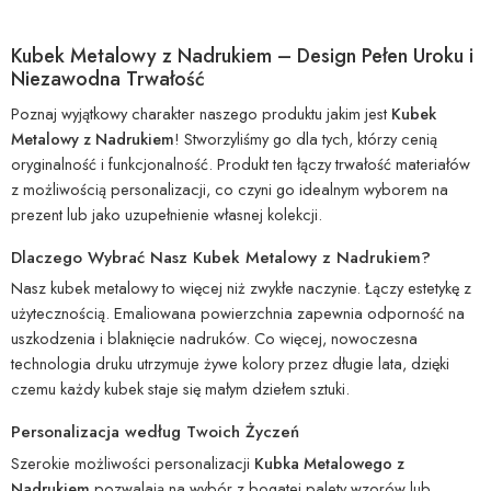
Kubek Metalowy z Nadrukiem – Design Pełen Uroku i
Niezawodna Trwałość
Poznaj wyjątkowy charakter naszego produktu jakim jest
Kubek
Metalowy z Nadrukiem
! Stworzyliśmy go dla tych, którzy cenią
oryginalność i funkcjonalność. Produkt ten łączy trwałość materiałów
z możliwością personalizacji, co czyni go idealnym wyborem na
prezent lub jako uzupełnienie własnej kolekcji.
Dlaczego Wybrać Nasz Kubek Metalowy z Nadrukiem?
Nasz kubek metalowy to więcej niż zwykłe naczynie. Łączy estetykę z
użytecznością. Emaliowana powierzchnia zapewnia odporność na
uszkodzenia i blaknięcie nadruków. Co więcej, nowoczesna
technologia druku utrzymuje żywe kolory przez długie lata, dzięki
czemu każdy kubek staje się małym dziełem sztuki.
Personalizacja według Twoich Życzeń
Szerokie możliwości personalizacji
Kubka Metalowego z
Nadrukiem
pozwalają na wybór z bogatej palety wzorów lub