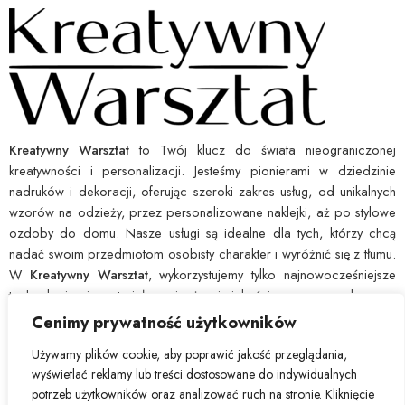
Kreatywny Warsztat
to Twój klucz do świata nieograniczonej
kreatywności i personalizacji. Jesteśmy pionierami w dziedzinie
nadruków i dekoracji, oferując szeroki zakres usług, od unikalnych
wzorów na odzieży, przez personalizowane naklejki, aż po stylowe
ozdoby do domu. Nasze usługi są idealne dla tych, którzy chcą
nadać swoim przedmiotom osobisty charakter i wyróżnić się z tłumu.
W
Kreatywny Warsztat
, wykorzystujemy tylko najnowocześniejsze
technologie i materiały najwyższej jakości, co pozwala nam
zagwarantować wytrzymałość i ostrość każdego nadruku. Dajemy Ci
Cenimy prywatność użytkowników
narzędzia, byś mógł łatwo wyrazić swoją indywidualność i ożywić
Używamy plików cookie, aby poprawić jakość przeglądania,
swoje pomysły. Wybierz
Kreatywny Warsztat
, by przekształcić
wyświetlać reklamy lub treści dostosowane do indywidualnych
zwyczajne w nadzwyczajne.
potrzeb użytkowników oraz analizować ruch na stronie. Kliknięcie