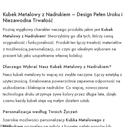
Kubek Metalowy z Nadrukiem – Design Pełen Uroku i
Niezawodna Trwałość
Poznaj wyjątkowy charakter naszego produktu jakim jest
Kubek
Metalowy z Nadrukiem
! Stworzyliśmy go dla tych, którzy cenią
oryginalność i funkcjonalność. Produkt ten łączy trwałość materiałów
z możliwością personalizacji, co czyni go idealnym wyborem na
prezent lub jako uzupełnienie własnej kolekcji.
Dlaczego Wybrać Nasz Kubek Metalowy z Nadrukiem?
Nasz kubek metalowy to więcej niż zwykłe naczynie. Łączy estetykę z
użytecznością. Emaliowana powierzchnia zapewnia odporność na
uszkodzenia i blaknięcie nadruków. Co więcej, nowoczesna
technologia druku utrzymuje żywe kolory przez długie lata, dzięki
czemu każdy kubek staje się małym dziełem sztuki.
Personalizacja według Twoich Życzeń
Szerokie możliwości personalizacji
Kubka Metalowego z
Nadrukiem
pozwalają na wybór z bogatej palety wzorów lub