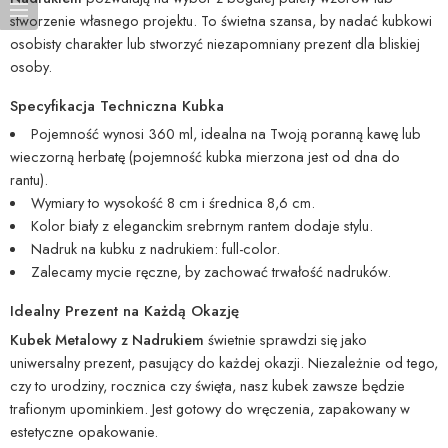
stworzenie własnego projektu. To świetna szansa, by nadać kubkowi
osobisty charakter lub stworzyć niezapomniany prezent dla bliskiej
osoby.
Specyfikacja Techniczna Kubka
Pojemność wynosi 360 ml, idealna na Twoją poranną kawę lub
wieczorną herbatę (pojemność kubka mierzona jest od dna do
rantu).
Wymiary to wysokość 8 cm i średnica 8,6 cm.
Kolor biały z eleganckim srebrnym rantem dodaje stylu.
Nadruk na kubku z nadrukiem: full-color.
Zalecamy mycie ręczne, by zachować trwałość nadruków.
Idealny Prezent na Każdą Okazję
Kubek Metalowy z Nadrukiem
świetnie sprawdzi się jako
uniwersalny prezent, pasujący do każdej okazji. Niezależnie od tego,
czy to urodziny, rocznica czy święta, nasz kubek zawsze będzie
trafionym upominkiem. Jest gotowy do wręczenia, zapakowany w
estetyczne opakowanie.