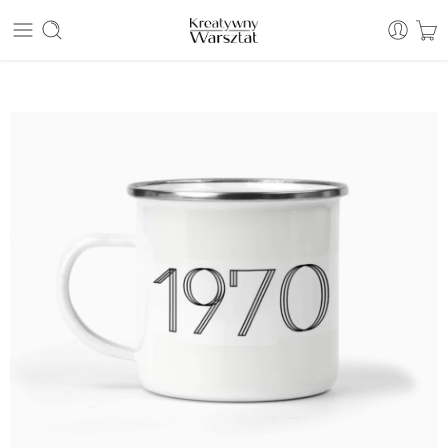
E: sklep@kreatywnywarsztat.pl | T: +48 530 933 786