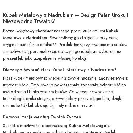
Kubek Metalowy z Nadrukiem – Design Pełen Uroku i
Niezawodna Trwałość
Poznaj wyjątkowy charakter naszego produktu jakim jest
Kubek
Metalowy z Nadrukiem
! Stworzyliśmy go dla tych, którzy cenią
oryginalność i funkcjonalność. Produkt ten łączy trwałość materiałów
z możliwością personalizacji, co czyni go idealnym wyborem na
prezent lub jako uzupełnienie własnej kolekcji.
Dlaczego Wybrać Nasz Kubek Metalowy z Nadrukiem?
Nasz kubek metalowy to więcej niż zwykłe naczynie. Łączy estetykę z
użytecznością. Emaliowana powierzchnia zapewnia odporność na
uszkodzenia i blaknięcie nadruków. Co więcej, nowoczesna
technologia druku utrzymuje żywe kolory przez długie lata, dzięki
czemu każdy kubek staje się małym dziełem sztuki.
Personalizacja według Twoich Życzeń
Szerokie możliwości personalizacji
Kubka Metalowego z
Nadrukiem
pozwalają na wybór z bogatej palety wzorów lub