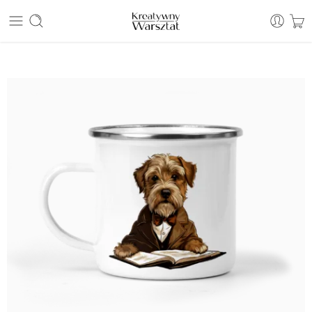
E: sklep@kreatywnywarsztat.pl | T: +48 530 933 786