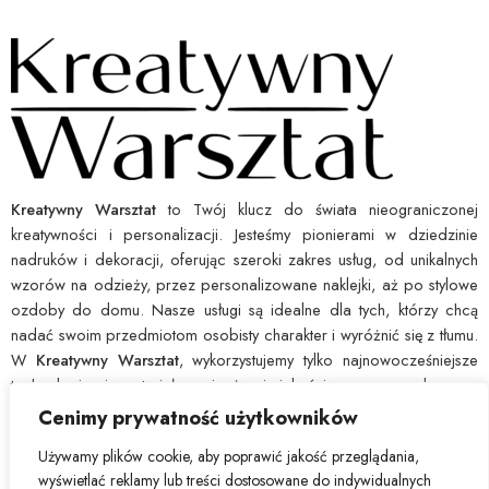
Kreatywny Warsztat
to Twój klucz do świata nieograniczonej
kreatywności i personalizacji. Jesteśmy pionierami w dziedzinie
nadruków i dekoracji, oferując szeroki zakres usług, od unikalnych
wzorów na odzieży, przez personalizowane naklejki, aż po stylowe
ozdoby do domu. Nasze usługi są idealne dla tych, którzy chcą
nadać swoim przedmiotom osobisty charakter i wyróżnić się z tłumu.
W
Kreatywny Warsztat
, wykorzystujemy tylko najnowocześniejsze
technologie i materiały najwyższej jakości, co pozwala nam
zagwarantować wytrzymałość i ostrość każdego nadruku. Dajemy Ci
Cenimy prywatność użytkowników
narzędzia, byś mógł łatwo wyrazić swoją indywidualność i ożywić
Używamy plików cookie, aby poprawić jakość przeglądania,
swoje pomysły. Wybierz
Kreatywny Warsztat
, by przekształcić
wyświetlać reklamy lub treści dostosowane do indywidualnych
zwyczajne w nadzwyczajne.