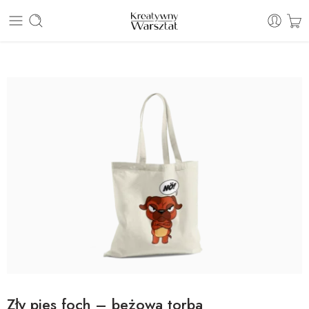
E: sklep@kreatywnywarsztat.pl | T: +48 530 933 786
Zły pies foch – beżowa torba