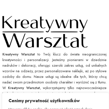
Kreatywny Warsztat
to Twój klucz do świata nieograniczonej
kreatywności i personalizacji. Jesteśmy pionierami w dziedzinie
nadruków i dekoracji, oferując szeroki zakres usług, od unikalnych
wzorów na odzieży, przez personalizowane naklejki, aż po stylowe
ozdoby do domu. Nasze usługi są idealne dla tych, którzy chcą
nadać swoim przedmiotom osobisty charakter i wyróżnić się z tłumu.
W
Kreatywny Warsztat
, wykorzystujemy tylko najnowocześniejsze
technologie i materiały najwyższej jakości, co pozwala nam
zagwarantować wytrzymałość i ostrość każdego nadruku. Dajemy Ci
Cenimy prywatność użytkowników
narzędzia, byś mógł łatwo wyrazić swoją indywidualność i ożywić