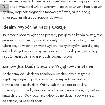
codziennego wyglądu, nasza oferta jest stworzona z myślą o Tobie.
Proponujemy szeroki wybór wzorów – od zabawnych i inspirujących
cytatów, poprzez eleganckie motywy graficzne, aż po opcję
umieszczenia własnego zdjęcia lub tekstu.
Idealny Wybór na Każdą Okazję
Ta torba to idealny wybór na prezent, pasujący na każdą okazję, taką
jak urodziny, rocznice, czy jako praktyczny upominek świąteczny.
Oferujemy również możliwość wyboru różnych stylów nadruku, aby
torba była gotowa do wręczenia od razu po zakupie, gwarantując
radość i uśmiech na twarzy obdarowanej osoby.
Zamów Już Dziś i Ciesz się Wyjątkowym Stylem
Zachęcamy do składania zamówień już dziś, aby cieszyć się
wyjątkowym stylem i praktycznością naszej beżowej torby
bawełnianej z nadrukiem. Odkryj zalety naszego produktu,
dołączając do osób, które cenią sobie oryginalność i wytrzymałość
naszych toreb. Odwiedź nasz sklep, gdzie design spotyka się z
codzienną funkcjonalnością.