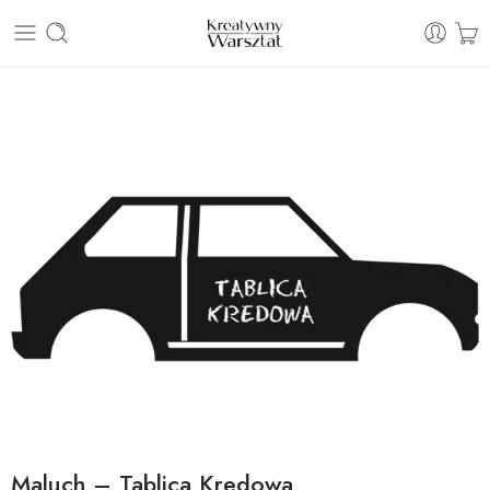
E: sklep@kreatywnywarsztat.pl | T: +48 530 933 786
Maluch – Tablica Kredowa