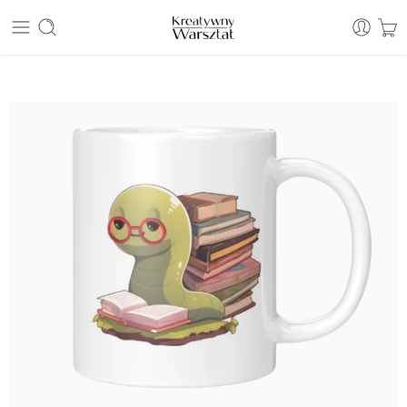
E: sklep@kreatywnywarsztat.pl | T: +48 530 933 786