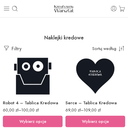
E: sklep@kreatywnywarsztat.pl | T: +48 530 933 786
Naklejki kredowe
Filtry
Sortuj według
40x40cm
40x43cm
60x60cm
60x65cm
80x80cm
80x86cm
Robot 4 – Tablica Kredowa
Serce – Tablica Kredowa
60,00
zł
–
100,00
zł
69,00
zł
–
109,00
zł
Wybierz opcje
Wybierz opcje