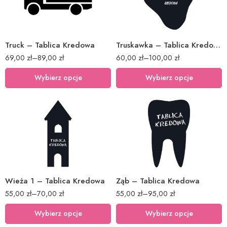
40x78cm
60x48cm
60x116cm
80x64cm
Truck – Tablica Kredowa
Truskawka – Tablica Kredowa
69,00
zł
–
89,00
zł
60,00
zł
–
100,00
zł
Wybierz opcje
Wybierz opcje
40x17cm
40x25cm
60x25cm
60x37cm
80x34cm
80x49cm
Wieża 1 – Tablica Kredowa
Ząb – Tablica Kredowa
55,00
zł
–
70,00
zł
55,00
zł
–
95,00
zł
Wybierz opcje
Wybierz opcje