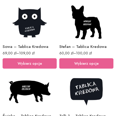
40x46cm
40x36cm
60x69cm
60x53cm
80x91cm
80x71cm
Sowa – Tablica Kredowa
Stefan – Tablica Kredowa
69,00
zł
–
109,00
zł
60,00
zł
–
100,00
zł
Wybierz opcje
Wybierz opcje
40x48cm
40x73cm
60x72cm
60x109cm
80x95cm