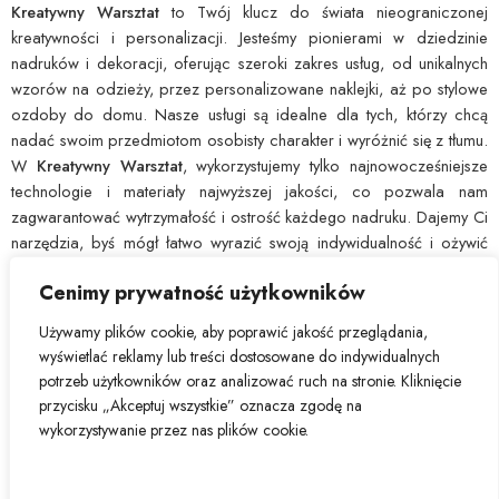
Kreatywny Warsztat
to Twój klucz do świata nieograniczonej
kreatywności i personalizacji. Jesteśmy pionierami w dziedzinie
nadruków i dekoracji, oferując szeroki zakres usług, od unikalnych
wzorów na odzieży, przez personalizowane naklejki, aż po stylowe
ozdoby do domu. Nasze usługi są idealne dla tych, którzy chcą
nadać swoim przedmiotom osobisty charakter i wyróżnić się z tłumu.
W
Kreatywny Warsztat
, wykorzystujemy tylko najnowocześniejsze
technologie i materiały najwyższej jakości, co pozwala nam
zagwarantować wytrzymałość i ostrość każdego nadruku. Dajemy Ci
narzędzia, byś mógł łatwo wyrazić swoją indywidualność i ożywić
swoje pomysły. Wybierz
Kreatywny Warsztat
, by przekształcić
Cenimy prywatność użytkowników
zwyczajne w nadzwyczajne.
Używamy plików cookie, aby poprawić jakość przeglądania,
wyświetlać reklamy lub treści dostosowane do indywidualnych
potrzeb użytkowników oraz analizować ruch na stronie. Kliknięcie
przycisku „Akceptuj wszystkie” oznacza zgodę na
Polityka zwrotów i reklamacje
Regulaminy
Polityka prywatności
wykorzystywanie przez nas plików cookie.
Często zadawane pytania / FAQ
Nasze marki
Kontakt
© 2025 - kreatywnywarsztat.pl - All Right reserved!